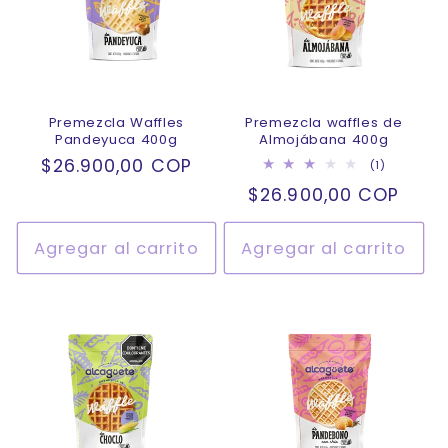
Premezcla Waffles
Premezcla waffles de
Pandeyuca 400g
Almojábana 400g
Precio
$26.900,00 COP
1
(1)
reseñas
habitual
Precio
$26.900,00 COP
totales
habitual
Agregar al carrito
Agregar al carrito