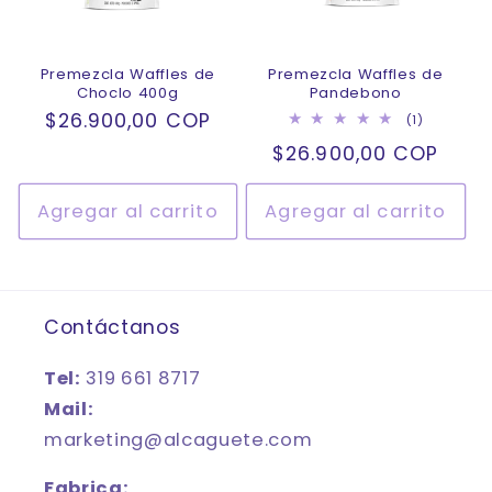
Premezcla Waffles de
Premezcla Waffles de
Choclo 400g
Pandebono
Precio
$26.900,00 COP
1
(1)
reseñas
habitual
Precio
$26.900,00 COP
totales
habitual
Agregar al carrito
Agregar al carrito
Contáctanos
Tel:
319 661 8717
Mail:
marketing@alcaguete.com
Fabrica: