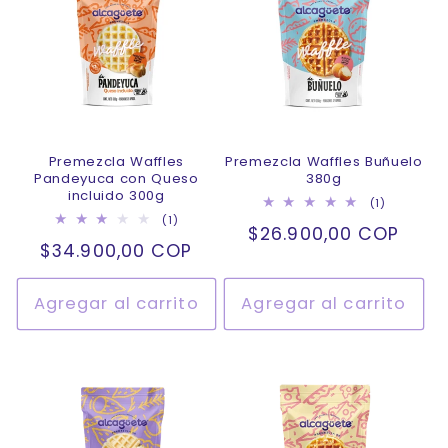
Premezcla Waffles
Premezcla Waffles Buñuelo
Pandeyuca con Queso
380g
incluido 300g
1
(1)
reseñas
1
(1)
Precio
$26.900,00 COP
totales
reseñas
Precio
$34.900,00 COP
totales
habitual
habitual
Agregar al carrito
Agregar al carrito